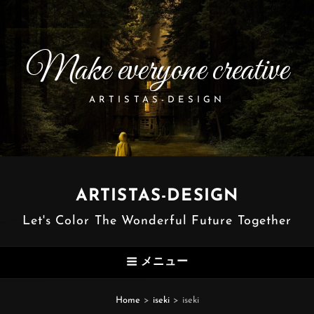
Make everyone creative
ARTISTAS-DESIGN
ARTISTAS-DESIGN
Let's Color The Wonderful Future Together
メニュー
Home
>
iseki
>
iseki