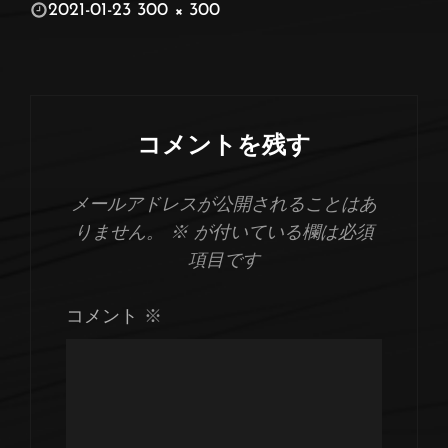
投
2021-01-23
300 × 300
稿
フ
日:
ル
サ
イ
コメントを残す
ズ
メールアドレスが公開されることはあ
りません。
※
が付いている欄は必須
項目です
コメント
※